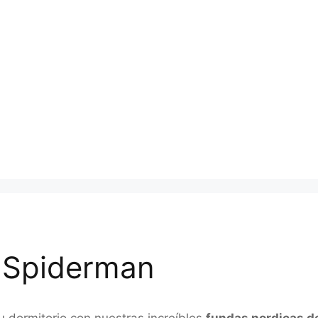
 Spiderman
u dormitorio con nuestras increíbles
fundas nordicas d