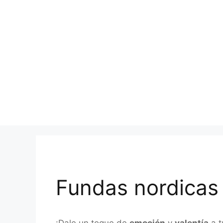
Fundas nordicas
¡Dale un toque de
emoción
y
valentía
a t