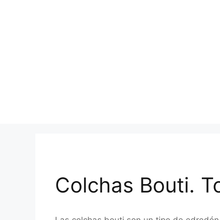
Colchas Bouti. T
Las colchas bouti son un tipo de edredón 